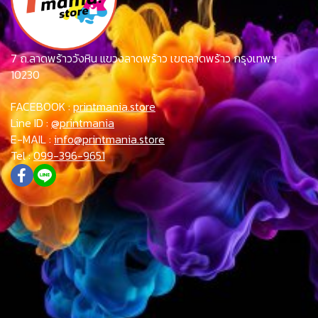
7 ถ.ลาดพร้าววังหิน แขวงลาดพร้าว เขตลาดพร้าว กรุงเทพฯ
10230
FACEBOOK :
printmania.store
Line ID :
@printmania
E-MAIL :
info@printmania.store
Tel :
099-396-9651