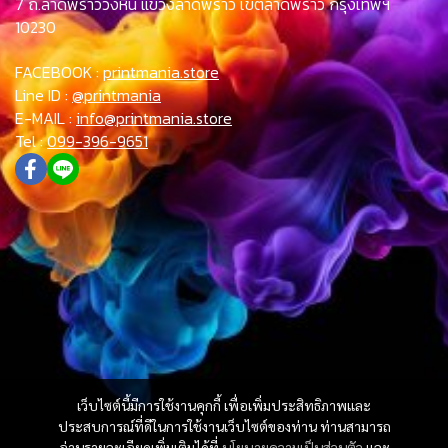
7 ถ.ลาดพร้าววังหิน แขวงลาดพร้าว เขตลาดพร้าว กรุงเทพฯ
10230
FACEBOOK :
printmania.store
Line ID :
@printmania
E-MAIL :
info@printmania.store
Tel :
099-396-9651
เว็บไซต์นี้มีการใช้งานคุกกี้ เพื่อเพิ่มประสิทธิภาพและ
ประสบการณ์ที่ดีในการใช้งานเว็บไซต์ของท่าน ท่านสามารถ
อ่านรายละเอียดเพิ่มเติมได้ที่
นโยบายความเป็นส่วนตัว
และ