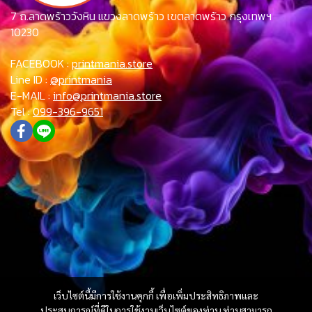
7 ถ.ลาดพร้าววังหิน แขวงลาดพร้าว เขตลาดพร้าว กรุงเทพฯ
10230
FACEBOOK :
printmania.store
Line ID :
@printmania
E-MAIL :
info@printmania.store
Tel :
099-396-9651
เว็บไซต์นี้มีการใช้งานคุกกี้ เพื่อเพิ่มประสิทธิภาพและ
ประสบการณ์ที่ดีในการใช้งานเว็บไซต์ของท่าน ท่านสามารถ