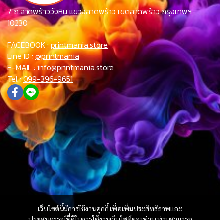
7 ถ.ลาดพร้าววังหิน แขวงลาดพร้าว เขตลาดพร้าว กรุงเทพฯ
10230
FACEBOOK :
printmania.store
Line ID :
@printmania
E-MAIL :
info@printmania.store
Tel :
099-396-9651
เว็บไซต์นี้มีการใช้งานคุกกี้ เพื่อเพิ่มประสิทธิภาพและ
ประสบการณ์ที่ดีในการใช้งานเว็บไซต์ของท่าน ท่านสามารถ